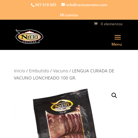
987 618 605
info@cecinasnieto.com
Mi cuenta
0 elementos
Inicio
/
Embutido
/
Vacuno
/ LENGUA CURADA DE
VACUNO LONCHEADO 100 GR.