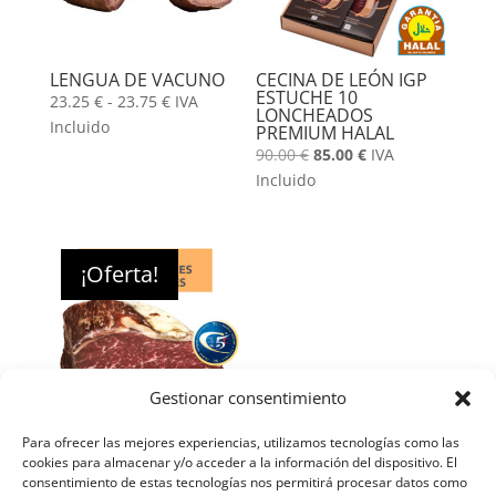
LENGUA DE VACUNO
CECINA DE LEÓN IGP
ESTUCHE 10
Rango
23.25
€
-
23.75
€
IVA
LONCHEADOS
de
Incluido
PREMIUM HALAL
precios:
El
El
90.00
€
85.00
€
IVA
desde
precio
precio
Incluido
23.25 €
original
actual
hasta
era:
es:
23.75 €
90.00 €.
85.00 €.
¡Oferta!
Gestionar consentimiento
Para ofrecer las mejores experiencias, utilizamos tecnologías como las
CECINA DE LEÓN IGP
PORCIÓN 5C RESERVA
cookies para almacenar y/o acceder a la información del dispositivo. El
HALAL
consentimiento de estas tecnologías nos permitirá procesar datos como