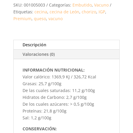
LONCHEADO
SKU:
001005003
Categorías:
Embutido
,
Vacuno
100
Etiquetas:
cecina
,
cecina de León
,
chorizo
,
IGP
,
GR.
Premium
,
queso
,
vacuno
cantidad
Descripción
Valoraciones (0)
INFORMACIÓN NUTRICIONAL:
Valor calórico: 1369,9 KJ / 326,72 Kcal
Grasas: 25,7 g/100g
De las cuales saturadas: 11,2 g/100g
Hidratos de Carbono: 2,7 g/100g
De los cuales azúcares: > 0,5 g/100g
Proteínas: 21,8 g/100g
Sal: 1,2 g/100g
CONSERVACIÓN: