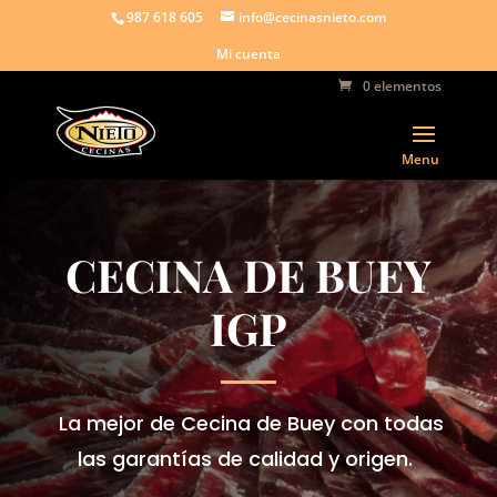
987 618 605
info@cecinasnieto.com
Mi cuenta
0 elementos
CECINA DE BUEY
IGP
La mejor de Cecina de Buey con todas
las garantías de calidad y origen.