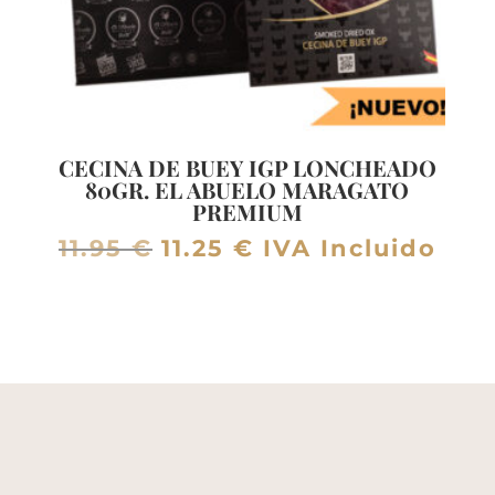
CECINA DE BUEY IGP LONCHEADO
80GR. EL ABUELO MARAGATO
PREMIUM
El
El
11.95
€
11.25
€
IVA Incluido
precio
precio
original
actual
era:
es:
11.95 €.
11.25 €.