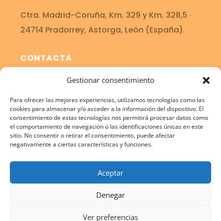
Ctra. Madrid-Coruña, Km. 329 y Km. 328,5 ·
24714
Pradorrey, Astorga, León (España)
.
CONTACTA
(34) 987 618 605
Gestionar consentimiento
info@cecinasnieto.com
Para ofrecer las mejores experiencias, utilizamos tecnologías como las
cookies para almacenar y/o acceder a la información del dispositivo. El
consentimiento de estas tecnologías nos permitirá procesar datos como
HORARIO
el comportamiento de navegación o las identificaciones únicas en este
sitio. No consentir o retirar el consentimiento, puede afectar
L - V :
8am–4pm
negativamente a ciertas características y funciones.
Sábado
: 9am–1pm
Aceptar
Denegar
Ver preferencias