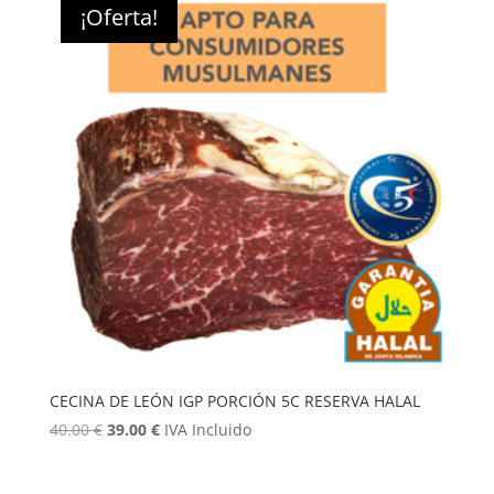
¡Oferta!
164.00 €.
160.00 €.
CECINA DE LEÓN IGP PORCIÓN 5C RESERVA HALAL
El
El
40.00
€
39.00
€
IVA Incluido
precio
precio
original
actual