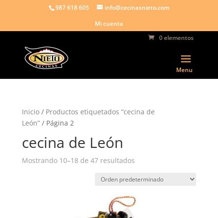
987 618 605
info@cecinasnieto.com
Mi cuenta
0 elementos
Inicio
/
Productos etiquetados “cecina de
León”
/ Página 2
cecina de León
Mostrando 10–18 de 47 resultados