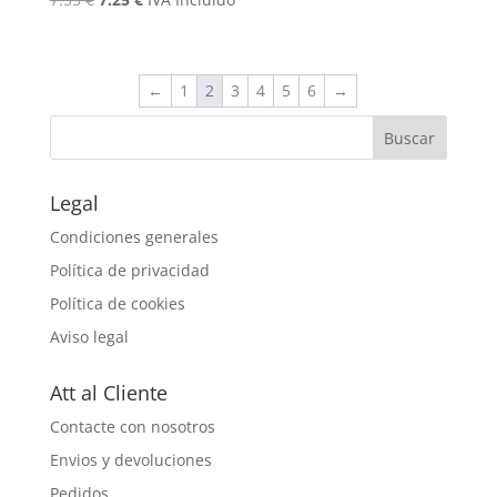
precio
precio
original
actual
era:
es:
←
1
2
3
4
5
6
→
7.55 €.
7.25 €.
Legal
Condiciones generales
Política de privacidad
Política de cookies
Aviso legal
Att al Cliente
Contacte con nosotros
Envios y devoluciones
Pedidos