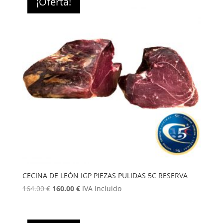
¡Oferta!
CECINA DE LEÓN IGP PIEZAS PULIDAS 5C RESERVA
El
El
164.00
€
160.00
€
IVA Incluido
precio
precio
original
actual
era:
es: