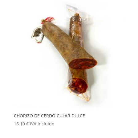
era:
es:
40.00 €.
39.00 €.
CHORIZO DE CERDO CULAR DULCE
16.10
€
IVA Incluido