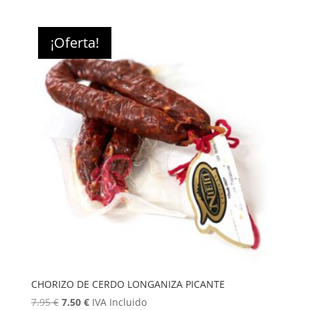
¡Oferta!
CHORIZO DE CERDO LONGANIZA PICANTE
El
El
7.95
€
7.50
€
IVA Incluido