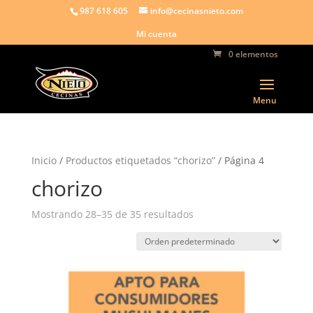
987 618 605
info@cecinasnieto.com
Mi cuenta
0 elementos
Inicio
/
Productos etiquetados “chorizo”
/ Página 4
chorizo
Mostrando 28–35 de 35 resultados