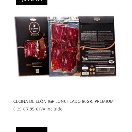
86.00 €.
80.00 €.
CECINA DE LEÓN IGP LONCHEADO 80GR. PREMIUM
El
El
8.25
€
7.95
€
IVA Incluido
precio
precio
original
actual
era:
es: