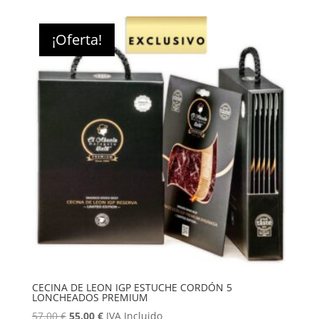
original
actual
era:
es:
¡Oferta!
69.00 €.
65.00 €.
CECINA DE LEON IGP ESTUCHE CORDÓN 5
LONCHEADOS PREMIUM
El
El
57.00
€
55.00
€
IVA Incluido