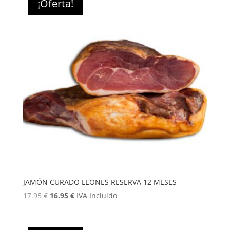
¡Oferta!
8.25 €.
7.95 €.
JAMÓN CURADO LEONES RESERVA 12 MESES
El
El
17.95
€
16.95
€
IVA Incluido
precio
precio
original
actual