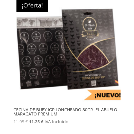
era:
es:
¡Oferta!
17.95 €.
16.95 €.
CECINA DE BUEY IGP LONCHEADO 80GR. EL ABUELO
MARAGATO PREMIUM
El
El
11.95
€
11.25
€
IVA Incluido
precio
precio