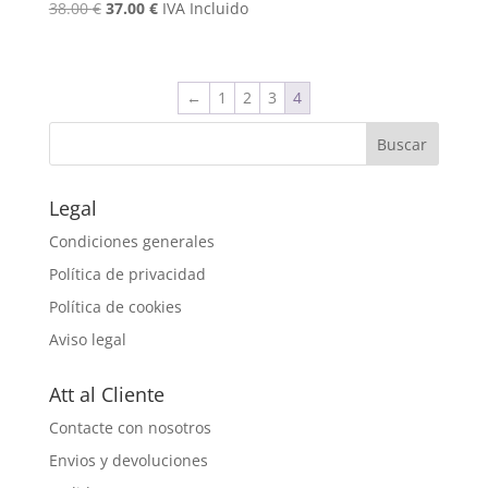
El
El
38.00
€
37.00
€
IVA Incluido
precio
precio
original
actual
era:
es:
←
1
2
3
4
38.00 €.
37.00 €.
Legal
Condiciones generales
Política de privacidad
Política de cookies
Aviso legal
Att al Cliente
Contacte con nosotros
Envios y devoluciones