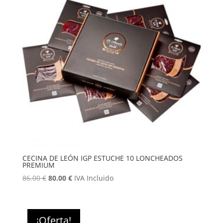
CECINA DE LEÓN IGP ESTUCHE 10 LONCHEADOS
PREMIUM
El
El
86.00
€
80.00
€
IVA Incluido
precio
precio
original
actual
era:
es:
¡Oferta!