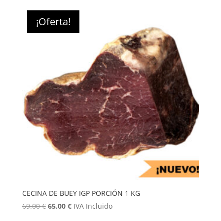
original
actual
era:
es:
¡Oferta!
11.95 €.
11.25 €.
CECINA DE BUEY IGP PORCIÓN 1 KG
El
El
69.00
€
65.00
€
IVA Incluido
precio
precio