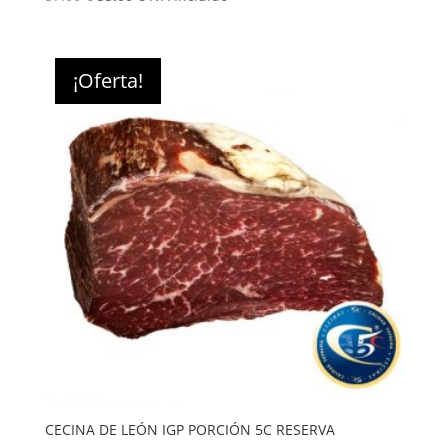
precio
precio
original
actual
era:
es:
¡Oferta!
57.00 €.
55.00 €.
CECINA DE LEÓN IGP PORCIÓN 5C RESERVA