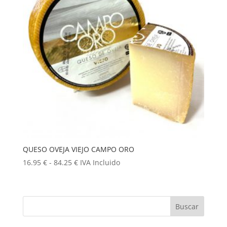
QUESO OVEJA VIEJO CAMPO ORO
Rango
16.95
€
-
84.25
€
IVA Incluido
de
precios:
desde
16.95 €
hasta