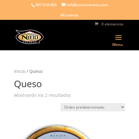
987 618 605
info@cecinasnieto.com
Mi cuenta
0 elementos
Inicio
/ Queso
Queso
Mostrando los 2 resultados